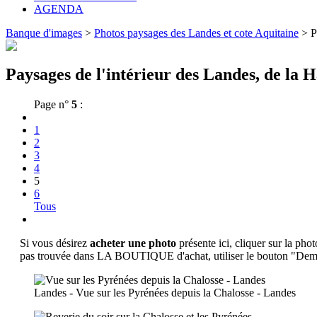
AGENDA
Banque d'images
>
Photos paysages des Landes et cote Aquitaine
>
P
Paysages de l'intérieur des Landes, de la 
Page n°
5
:
1
2
3
4
5
6
Tous
Si vous désirez
acheter une photo
présente ici, cliquer sur la phot
pas trouvée dans LA BOUTIQUE d'achat, utiliser le bouton "Deman
Landes - Vue sur les Pyrénées depuis la Chalosse - Landes