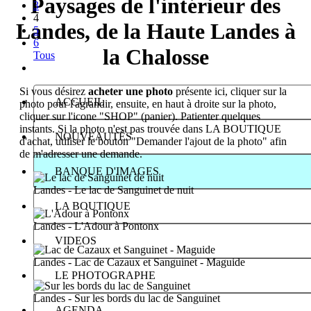
Paysages de l'intérieur des
3
4
Landes, de la Haute Landes à
5
6
la Chalosse
Tous
Si vous désirez
acheter une photo
présente ici, cliquer sur la
ACCUEIL
photo pour l'agrandir, ensuite, en haut à droite sur la photo,
cliquer sur l'icone "SHOP" (panier). Patienter quelques
instants. Si la photo n'est pas trouvée dans LA BOUTIQUE
NOUVEAUTÉS
d'achat, utiliser le bouton "Demander l'ajout de la photo" afin
de m'adresser une demande.
BANQUE D'IMAGES
Landes - Le lac de Sanguinet de nuit
LA BOUTIQUE
Landes - L'Adour à Pontonx
VIDEOS
Landes - Lac de Cazaux et Sanguinet - Maguide
LE PHOTOGRAPHE
Landes - Sur les bords du lac de Sanguinet
AGENDA