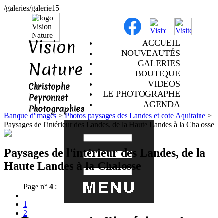
/galeries/galerie15
Vision
ACCUEIL
NOUVEAUTÉS
Nature
GALERIES
BOUTIQUE
VIDEOS
Christophe
LE PHOTOGRAPHE
Peyronnet
AGENDA
Photographies
Banque d'images
>
Photos paysages des Landes et cote Aquitaine
>
Paysages de l'intérieur des Landes, de la Haute Landes à la Chalosse
Paysages de l'intérieur des Landes, de la
Haute Landes à la Chalosse
Page n°
4
:
1
2