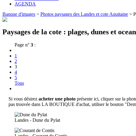
AGENDA
Banque d'images
>
Photos paysages des Landes et cote Aquitaine
>
P
Paysages de la cote : plages, dunes et ocean
Page n°
3
:
1
2
3
4
5
Tous
Si vous désirez
acheter une photo
présente ici, cliquer sur la phot
pas trouvée dans LA BOUTIQUE d'achat, utiliser le bouton "Deman
Landes - Dune du Pylat
Landes - Courant de Contis